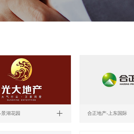
-景湖花园
合正地产-上东国际