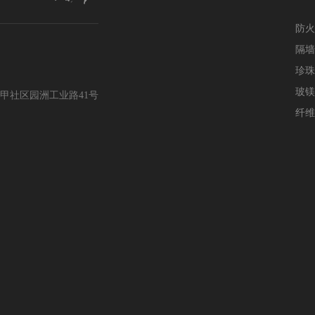
防火
隔墙
珍珠
玻镁
甲社区园洲工业路41号
纤维