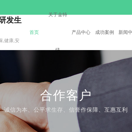
关于金特
板研发生
首页
产品中心
成功案例
新闻
,健康,安
镁
合作客户
诚信为本、公平求生存、信誉作保障、互惠互利