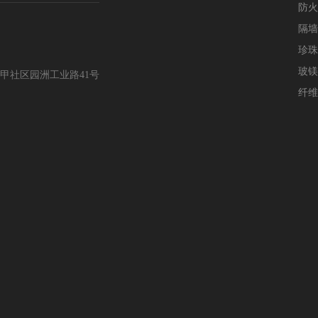
防火
隔墙
珍珠
玻镁
甲社区园洲工业路41号
纤维