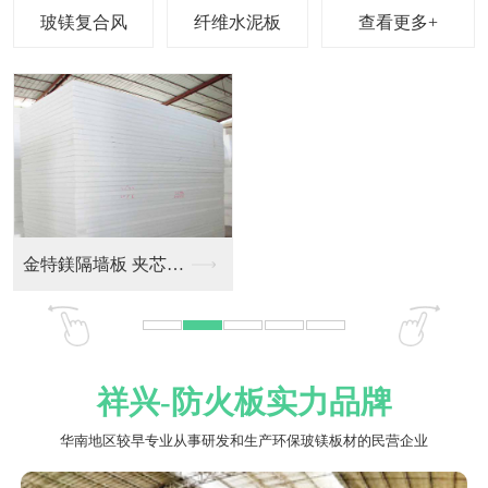
查看更多+
防火门芯板
防火保温门芯板