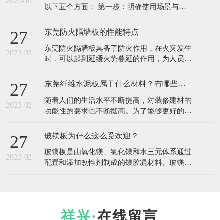
艺：将多层含浸过三聚氰胺、酚醛树脂的特种
2025-10
以下五个方面： 第一步：明确使用场景与核
纸，在高温高压下固化压制而成。 特
心需求 这是选择的基础，直接决定了您需要
侧重哪些性能。 使用场景：推荐关注重点 厨
东莞防火隔墙板的性能特点
27
房橱柜/台面：耐磨、耐高温、耐污染、易清
东莞防火隔墙板具备了防火作用，在火灾发生
洁 实验室台面/医院：耐化学品腐蚀、抗菌、
2023-02
时，可以起到延缓火势蔓延的作用，为人员疏
易消毒 办公室/商店家具：耐磨、耐刮、外
散争取时间。一般防火板就是密度板加上HPL
的，防火等级可以达到B1难燃级别。除了这个
东莞纤维水泥板属于什么材料？有哪些优缺点?
27
作用，防火隔墙板还有哪些优点呢？ 1、保
随着人们的生活水平不断提高，对装修建材的
温、防水、防潮、耐老化、无污染、无毒、无
2023-02
功能性的要求也不断挺高。为了能够更好的满
副作用。 2、抗震抗冲击性能好。由于是装配
足消费者们要求，新型建材也是层出不穷。东
式墙体，板
莞纤维水泥板便是其中一项，其和传统水泥板
玻镁板为什么这么受欢迎？
27
有所不同，但是多数人对纤维水泥板不是很了
玻镁板是由氧化镁、氯化镁和水三元体系通过
解。那么，纤维水泥板有哪些优缺点呢？下面
2023-02
配置和添加改性剂制成的镁胶凝材料。玻镁防
小编就带大家一起了解纤维水泥板吧。 一、
火板亦称玻镁板、氧化镁板、菱镁板、镁质
什么是纤维水泥板
板。生产玻镁板的原料是活性高纯氧化镁
(MgO)、优质氯化镁(MgCI2)、耐碱玻璃纤维
布、植物纤维、不燃轻质珍珠岩、化学稳定的
在线留言
立德粉、分子聚合物和高性能改性剂。 玻镁